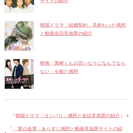
サイトの紹介
韓国ドラマ「結婚契約」見終わった感想
と動画全話見放題の紹介
映画「黒崎くんの言いなりになんてなら
ない」を観た感想
「
韓国ドラマ「ヨンパリ」感想と全話見放題の紹介
」
「
「星の金貨」あらすじ感想と動画見放題サイトの紹