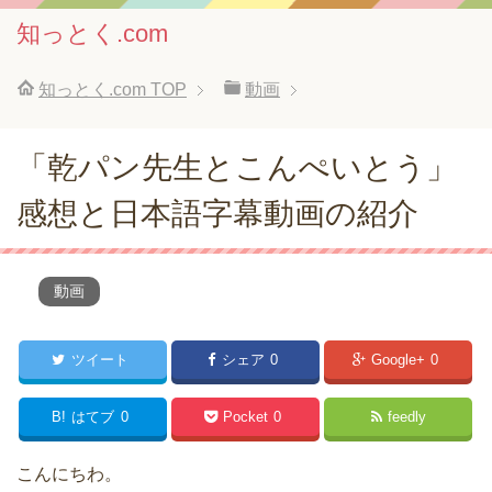
知っとく.com
知っとく.com
TOP
動画
「乾パン先生とこんぺいとう」
感想と日本語字幕動画の紹介
動画
ツイート
シェア
0
Google+
0
B!
はてブ
0
Pocket
0
feedly
こんにちわ。