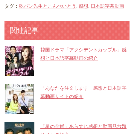
タグ：
乾パン先生とこんぺいとう
,
感想
,
日本語字幕動画
関連記事
韓国ドラマ「アクシデントカップル」感
想と日本語字幕動画の紹介
「あなたを注文します」感想と日本語字
幕動画サイトの紹介
「星の金貨」あらすじ感想と動画見放題