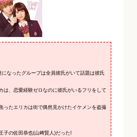
友達になったグループは全員彼氏がいて話題は彼氏
カは、恋愛経験ゼロなのに彼氏がいるフリをして
焦ったエリカは街で偶然見かけたイケメンを盗撮
子の佐田恭也(山﨑賢人)だった!