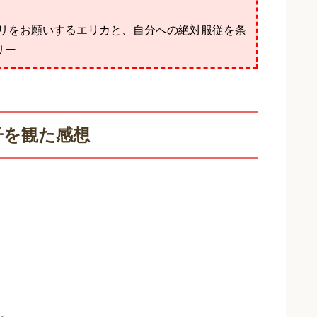
リをお願いするエリカと、自分への絶対服従を条
リー
子を観た感想
。