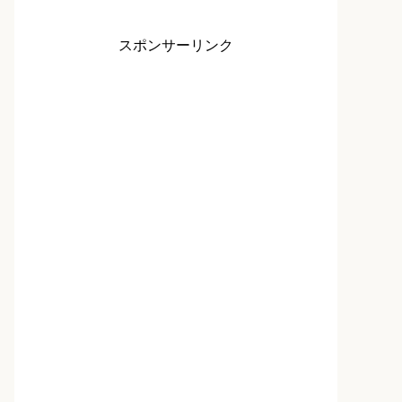
スポンサーリンク