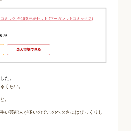
コミック 全16巻完結セット (マーガレットコミックス)
5-25
楽天市場で見る
した。
るくらい。
と。
手い芸能人が多いのでこのヘタさにはびっくりし