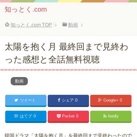
知っとく.com
知っとく.com
TOP
動画
太陽を抱く月 最終回まで見終わ
った感想と全話無料視聴
動画
ツイート
シェア
0
Google+
0
B!
はてブ
0
Pocket
0
feedly
韓国ドラマ「太陽を抱く月」を最終回まで見終わったので