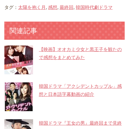
タグ：
太陽を抱く月
,
感想
,
最終回
,
韓国時代劇ドラマ
関連記事
【映画】オオカミ少女と黒王子を観たの
で感想をまとめてみた
韓国ドラマ「アクシデントカップル」感
想と日本語字幕動画の紹介
韓国ドラマ『王女の男』最終回まで見終