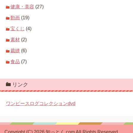
健康・美容
(27)
動画
(19)
宝くじ
(4)
素材
(2)
裁縫
(6)
食品
(7)
リンク
ワンピースログコレクションdvd
Copyright (C) 2026 知っとく.com
All Rights Reserved.