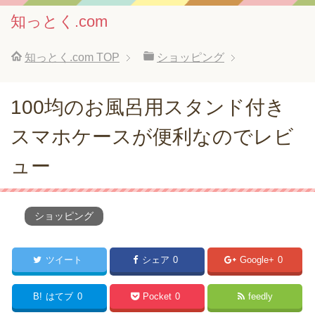
知っとく.com
知っとく.com
TOP
ショッピング
100均のお風呂用スタンド付き
スマホケースが便利なのでレビ
ュー
ショッピング
ツイート
シェア
0
Google+
0
B!
はてブ
0
Pocket
0
feedly