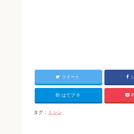
ツイート
B!
はてブ
0
P
タグ：
ミシン