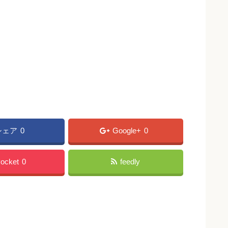
シェア
0
Google+
0
ocket
0
feedly