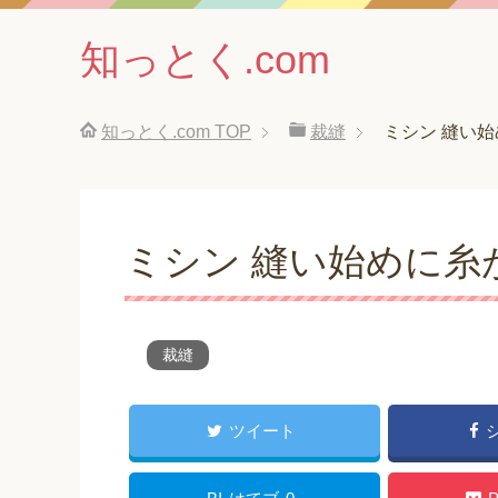
知っとく.com
知っとく.com
TOP
裁縫
ミシン 縫い
ミシン 縫い始めに糸
裁縫
ツイート