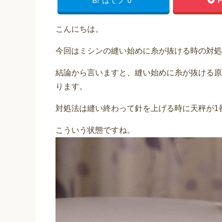
B!
はてブ
0
P
こんにちは。
今回はミシンの縫い始めに糸が抜ける時の対処
結論から言いますと、縫い始めに糸が抜ける原
ります。
対処法は縫い終わって針を上げる時に天秤が1
こういう状態ですね。