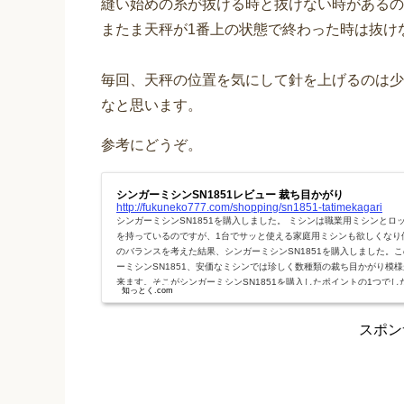
縫い始めの糸が抜ける時と抜けない時があるの
またま天秤が1番上の状態で終わった時は抜け
毎回、天秤の位置を気にして針を上げるのは少
なと思います。
参考にどうぞ。
シンガーミシンSN1851レビュー 裁ち目かがり
http://fukuneko777.com/shopping/sn1851-tatimekagari
シンガーミシンSN1851を購入しました。 ミシンは職業用ミシンとロ
を持っているのですが、1台でサッと使える家庭用ミシンも欲しくなり
のバランスを考えた結果、シンガーミシンSN1851を購入しました。
ーミシンSN1851、安価なミシンでは珍しく数種類の裁ち目かがり模
来ます。そこがシンガーミシンSN1851を購入したポイントの1つでし
知っとく.com
円程のミシンでは裁ち目かがりと言えばほぼジグザグ模様しか付いて
なので今回はこのシンガーミシンSN1851の裁ち目かがり機能を紹介
スポン
思...