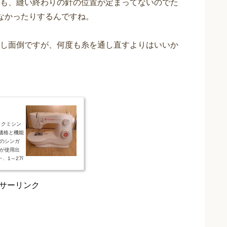
も、縫い終わりの針の位置が定まってないのでた
なかったりするんですね。
し面倒ですが、何度も糸を通し直すよりはいいか
ックミシン
価格と機能
このシンガ
様が使用出
た。1～2万
いません。
したいと
サーリンク