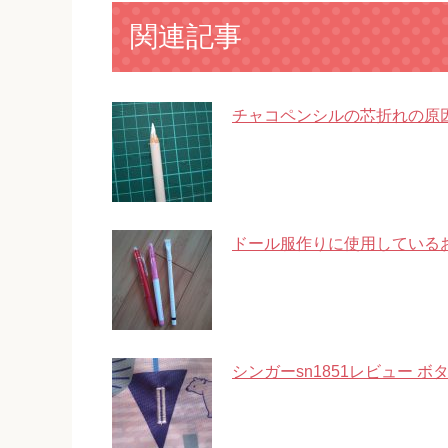
関連記事
チャコペンシルの芯折れの原
ドール服作りに使用している
シンガーsn1851レビュー ボ