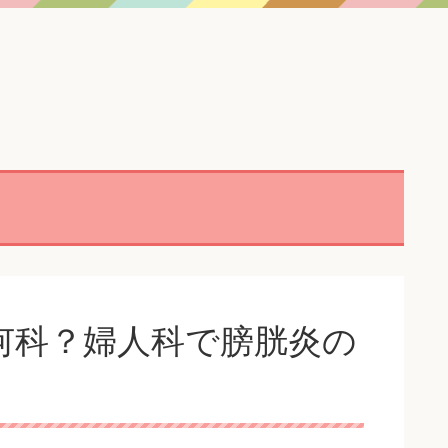
何科？婦人科で膀胱炎の