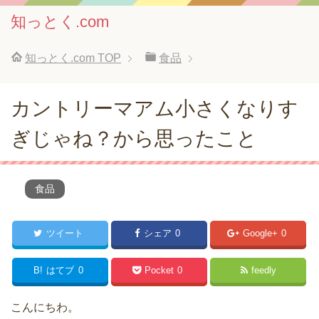
知っとく.com
知っとく.com
TOP
食品
カントリーマアム小さくなりす
ぎじゃね？から思ったこと
食品
ツイート
シェア
0
Google+
0
B!
はてブ
0
Pocket
0
feedly
こんにちわ。