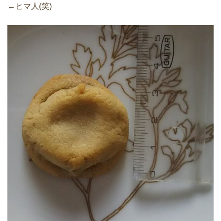
←ヒマ人(笑)